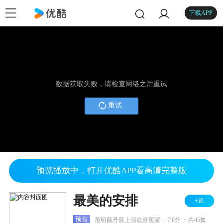
下载APP
数据获取失败，请检查网络之后重试
重试
预览播放中，打开优酷APP看高清完整版
最美的安排
+追
.
.
预告
范明颜丹晨上演欢喜冤家
7.8分
共45集