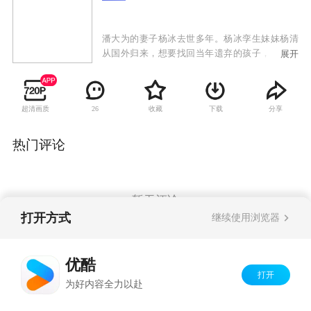
潘大为的妻子杨冰去世多年。杨冰孪生妹妹杨清
从国外归来，想要找回当年遗弃的孩子，而这个
展开
孩子就是潘大为的女儿潘朵啦。潘大为不许杨清
告诉孩子真相，杨清便以二姨的身份跟潘朵啦建
立了深厚的感情。杨清想偷偷带潘朵啦出国，被
超清画质
收藏
下载
分享
26
潘朵啦发现真相，与杨清断绝关系。杨清为了得
到潘朵啦的原谅，决定跟潘大为结婚，遭到潘朵
啦和家人反对。杨清失落，准备离开。潘大为让
热门评论
女儿看了杨清为潘朵啦准备的一切，潘朵啦体会
到母爱，母女相认。岳母张翠兰记恨杨清当年抛
家弃子，不认杨清。潘大为让杨清装扮成杨冰的
模样，向张翠兰认错悔过，张翠兰原谅杨清。杨
暂无评论
清对潘大为好感倍增，建立了恋爱关系。潘朵啦
打开方式
继续使用浏览器
的生父温一虎出现，要夺回杨清和潘朵啦，杨清
摇摆不定，潘大为揭穿温一虎的阴谋，最终与杨
Copyright©
2026
优酷 youku.com
版权所有
清走到了一起。
优酷
京ICP备06050721号-1
打开
为好内容全力以赴