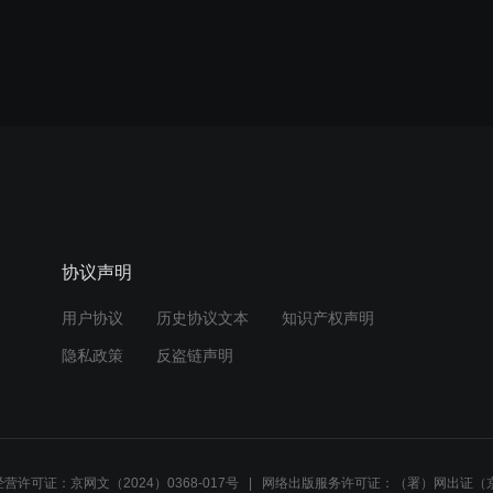
协议声明
用户协议
历史协议文本
知识产权声明
隐私政策
反盗链声明
营许可证：京网文（2024）0368-017号
网络出版服务许可证：（署）网出证（京