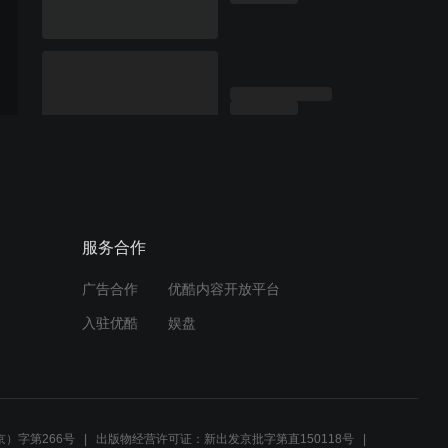
服务合作
广告合作
优酷内容开放平台
入驻优酷
娱盘
）字第266号
出版物经营许可证：新出发京批字第直150118号