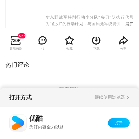
华东野战军特别行动小分队“尖刀”队执行代号
为“血刃”的行动计划，与国民党军统特务展开的
展开
复杂激烈的斗争。我党地下交通员池亮不惜牺牲
生命从南京国防部夺取一份名为“玉碎”的重要情
报，然而破译出来的情报却是假的，尖刀队长耿
超清画质
收藏
下载
分享
41
得胜也因此被怀疑为内奸。为了洗雪冤屈，被审
查中的耿得胜劫持了特别调查小组负责人姜菊
花，前往南京追查真相。尖刀队故布疑阵，成功
热门评论
揪出假冒破译专家的敌特，解除了对耿得胜的怀
疑。耿得胜与尖刀队在南京会和，准备抢夺真正
的密钥，却发现落入了敌人新的陷阱。在行动
中，队长许铭战死，飞剑队的行动完全被敌人掌
暂无评论
控。
打开方式
继续使用浏览器
Copyright©
2026
优酷 youku.com
版权所有
优酷
京ICP备06050721号-1
打开
为好内容全力以赴