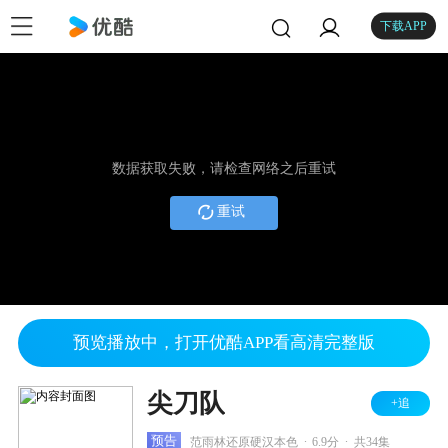
下载APP
数据获取失败，请检查网络之后重试
重试
预览播放中，打开优酷APP看高清完整版
尖刀队
+追
.
.
预告
范雨林还原硬汉本色
6.9分
共34集