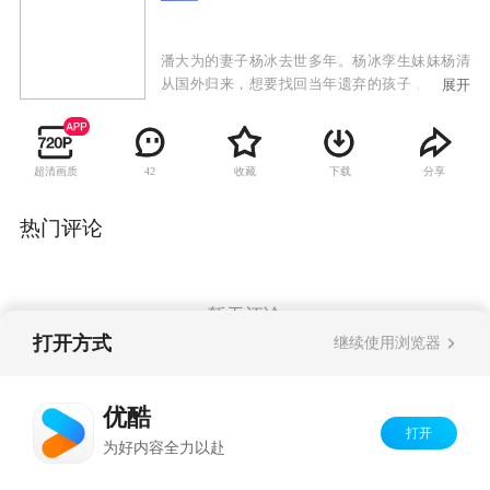
潘大为的妻子杨冰去世多年。杨冰孪生妹妹杨清
从国外归来，想要找回当年遗弃的孩子，而这个
展开
孩子就是潘大为的女儿潘朵啦。潘大为不许杨清
告诉孩子真相，杨清便以二姨的身份跟潘朵啦建
立了深厚的感情。杨清想偷偷带潘朵啦出国，被
超清画质
收藏
下载
分享
42
潘朵啦发现真相，与杨清断绝关系。杨清为了得
到潘朵啦的原谅，决定跟潘大为结婚，遭到潘朵
啦和家人反对。杨清失落，准备离开。潘大为让
热门评论
女儿看了杨清为潘朵啦准备的一切，潘朵啦体会
到母爱，母女相认。岳母张翠兰记恨杨清当年抛
家弃子，不认杨清。潘大为让杨清装扮成杨冰的
模样，向张翠兰认错悔过，张翠兰原谅杨清。杨
暂无评论
清对潘大为好感倍增，建立了恋爱关系。潘朵啦
打开方式
继续使用浏览器
的生父温一虎出现，要夺回杨清和潘朵啦，杨清
摇摆不定，潘大为揭穿温一虎的阴谋，最终与杨
Copyright©
2026
优酷 youku.com
版权所有
清走到了一起。
优酷
京ICP备06050721号-1
打开
为好内容全力以赴