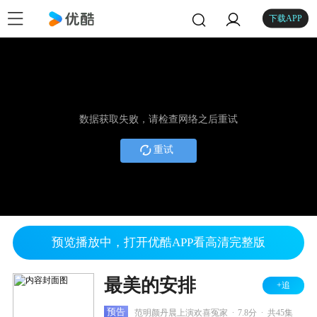
下载APP
数据获取失败，请检查网络之后重试
重试
预览播放中，打开优酷APP看高清完整版
最美的安排
+追
.
.
预告
范明颜丹晨上演欢喜冤家
7.8分
共45集