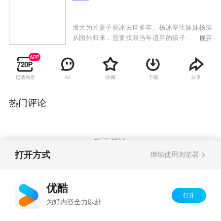
潘大为的妻子杨冰去世多年。杨冰孪生妹妹杨清
从国外归来，想要找回当年遗弃的孩子，而这个
展开
孩子就是潘大为的女儿潘朵啦。潘大为不许杨清
告诉孩子真相，杨清便以二姨的身份跟潘朵啦建
立了深厚的感情。杨清想偷偷带潘朵啦出国，被
超清画质
收藏
下载
分享
42
潘朵啦发现真相，与杨清断绝关系。杨清为了得
到潘朵啦的原谅，决定跟潘大为结婚，遭到潘朵
啦和家人反对。杨清失落，准备离开。潘大为让
热门评论
女儿看了杨清为潘朵啦准备的一切，潘朵啦体会
到母爱，母女相认。岳母张翠兰记恨杨清当年抛
家弃子，不认杨清。潘大为让杨清装扮成杨冰的
模样，向张翠兰认错悔过，张翠兰原谅杨清。杨
暂无评论
清对潘大为好感倍增，建立了恋爱关系。潘朵啦
打开方式
继续使用浏览器
的生父温一虎出现，要夺回杨清和潘朵啦，杨清
摇摆不定，潘大为揭穿温一虎的阴谋，最终与杨
Copyright©
2026
优酷 youku.com
版权所有
清走到了一起。
优酷
京ICP备06050721号-1
打开
为好内容全力以赴