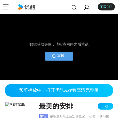
下载APP
数据获取失败，请检查网络之后重试
重试
预览播放中，打开优酷APP看高清完整版
最美的安排
+追
.
.
预告
范明颜丹晨上演欢喜冤家
7.8分
共45集