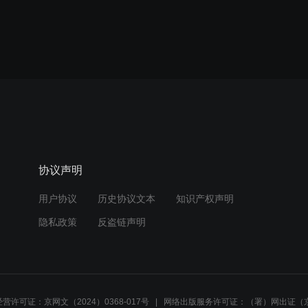
协议声明
用户协议
历史协议文本
知识产权声明
隐私政策
反盗链声明
营许可证：京网文（2024）0368-017号
网络出版服务许可证：（署）网出证（京