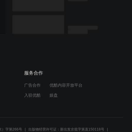
服务合作
广告合作
优酷内容开放平台
入驻优酷
娱盘
）字第266号
出版物经营许可证：新出发京批字第直150118号