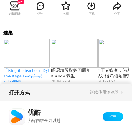
超清画质
评论
收藏
下载
分享
选集
6
03:43
01:28
「Ring the teacher」Dyl
昭昭加盟楷妈四周年---
“王者蝶变，为梦
an&Angela---蜗牛视觉
KAIMA养生
战”楷妈领袖智
2019-09-06
2019-07-29
2019-07-21
电影
变营---KAIMA
打开方式
继续使用浏览器
Copyright©
2026
优酷 youku.com
版权所有
京ICP备06050721号-1
优酷
打开
为好内容全力以赴