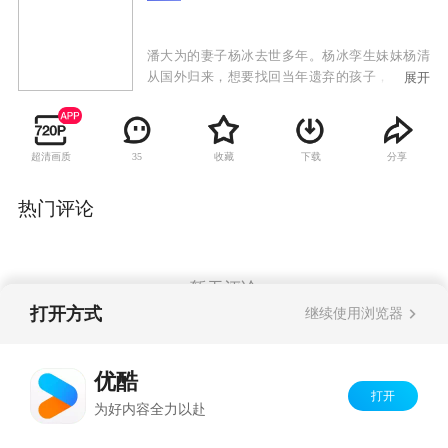
潘大为的妻子杨冰去世多年。杨冰孪生妹妹杨清
从国外归来，想要找回当年遗弃的孩子，而这个
展开
孩子就是潘大为的女儿潘朵啦。潘大为不许杨清
告诉孩子真相，杨清便以二姨的身份跟潘朵啦建
立了深厚的感情。杨清想偷偷带潘朵啦出国，被
超清画质
收藏
下载
分享
35
潘朵啦发现真相，与杨清断绝关系。杨清为了得
到潘朵啦的原谅，决定跟潘大为结婚，遭到潘朵
啦和家人反对。杨清失落，准备离开。潘大为让
热门评论
女儿看了杨清为潘朵啦准备的一切，潘朵啦体会
到母爱，母女相认。岳母张翠兰记恨杨清当年抛
家弃子，不认杨清。潘大为让杨清装扮成杨冰的
模样，向张翠兰认错悔过，张翠兰原谅杨清。杨
暂无评论
清对潘大为好感倍增，建立了恋爱关系。潘朵啦
打开方式
继续使用浏览器
的生父温一虎出现，要夺回杨清和潘朵啦，杨清
摇摆不定，潘大为揭穿温一虎的阴谋，最终与杨
Copyright©
2026
优酷 youku.com
版权所有
清走到了一起。
优酷
京ICP备06050721号-1
打开
为好内容全力以赴