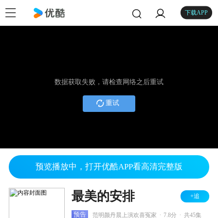
下载APP
数据获取失败，请检查网络之后重试
重试
预览播放中，打开优酷APP看高清完整版
最美的安排
+追
.
.
预告
范明颜丹晨上演欢喜冤家
7.8分
共45集