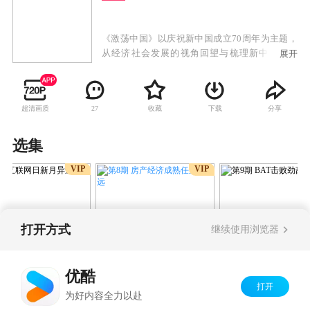
《激荡中国》以庆祝新中国成立70周年为主题，
从经济社会发展的视角回望与梳理新中国发展
展开
史。全片尝试将过去70年分成20个主题，围绕制
度创新和技术创新这两个核心概念，建立对过去
70年中国发展的叙事框架。亲历者、见证者、观
超清画质
收藏
下载
分享
27
察者的叙述将与现实记录、历史影像结合起来，
从个体的成败中探寻规律、并洞察未来中国的发
展方向。
选集
VIP
VIP
打开方式
继续使用浏览器
第8期 房产经济成熟任重道
期 互联网日新月异
第9期 BAT击败
远
飞速
傲江湖
优酷
打开
Copyright©
2026
优酷 youku.com
版权所有
为好内容全力以赴
京ICP备06050721号-1