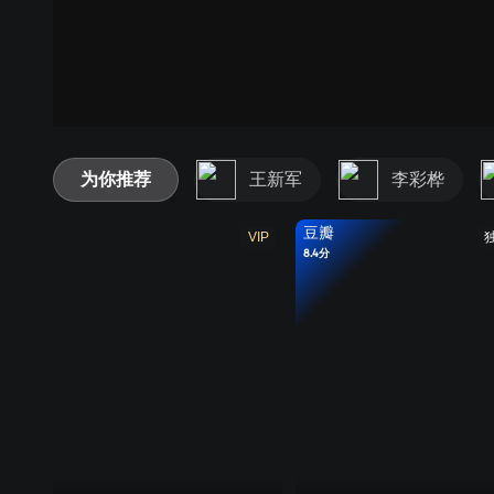
为你推荐
王新军
李彩桦
豆瓣
VIP
8.4分