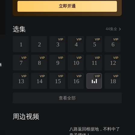
立即开通
选集
44集全
VIP
VIP
VIP
VIP
1
2
3
4
5
6
VIP
VIP
VIP
VIP
VIP
VIP
7
8
9
10
11
12
播
VIP
VIP
VIP
VIP
VIP
VIP
13
14
15
16
18
查看全部
周边视频
八路返回根据地，不料中了