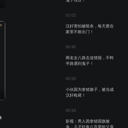
鬼子埋伏！
01:02
P
汉奸害怕被暗杀，每天窝在
家里不敢出门！
00:45
两名女八路去送情报，不料
半路遇到鬼子！
00:50
小伙因为拿错旗子，被当成
汉奸枪毙！
00:56
播
影视：男人因拿错国旗被
杀，儿子狂奔八百里给父亲