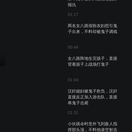
报仇
01:17
两名女八路假扮农妇想引鬼
子出来，不料却被鬼子调戏
00:44
女八路阵地生完孩子，直接
背着孩子上战场打鬼子
01:04
汉奸媳妇被鬼子欺负，汉奸
直接反正加入游击队，直接
将鬼子击毙
01:31
小伙跳伞时意外飞到敌人指
挥部头顶，不料他凌空射击