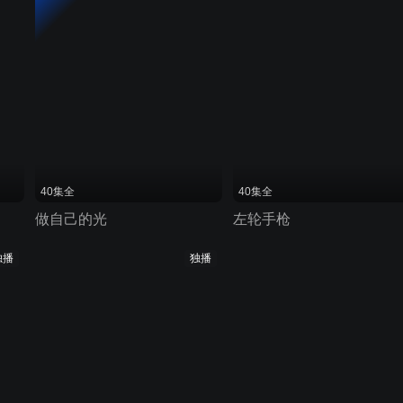
40集全
40集全
做自己的光
左轮手枪
独播
独播