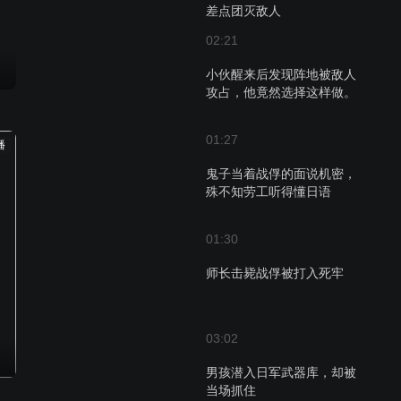
差点团灭敌人
02:21
小伙醒来后发现阵地被敌人
攻占，他竟然选择这样做。
01:27
播
鬼子当着战俘的面说机密，
殊不知劳工听得懂日语
01:30
师长击毙战俘被打入死牢
03:02
男孩潜入日军武器库，却被
当场抓住