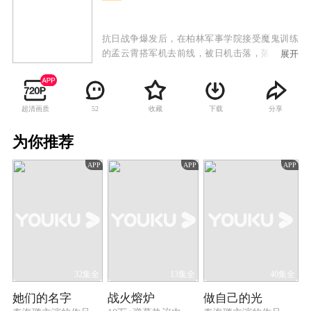
抗日战争爆发后，在柏林军事学院接受魔鬼训练
的孟云霄搭军机去前线，被日机击落，落在了凤
展开
凰山。他临危不惧，反而当上了“大当家”，把凤
凰山的土匪改造成为一支抗日劲旅。凤凰山原女
匪首火凤凰对孟云霄渐生爱意，同时八路军的文
超清画质
收藏
下载
分享
52
化教员李姝蔚也被孟云霄多次相救，渐生好感。
孟云霄同晋绥军师长郭万铭在多次交手后形成亦
为你推荐
敌亦友的关系，在强大的敌人面前，两人摒弃前
嫌，共御外侮。孟云霄逐步向八路军靠拢，将凤
APP
APP
APP
凰山的军队改编为“八路军太行山抗日纵队”，和
日军展开了最后的生死较量，最终迎来了抗日战
争的胜利。
32集全
13集全
40集全
她们的名字
战火熔炉
做自己的光