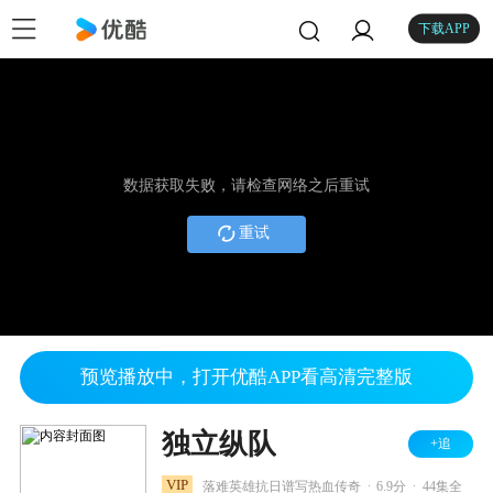
下载APP
数据获取失败，请检查网络之后重试
重试
预览播放中，打开优酷APP看高清完整版
独立纵队
+追
.
.
VIP
落难英雄抗日谱写热血传奇
6.9分
44集全