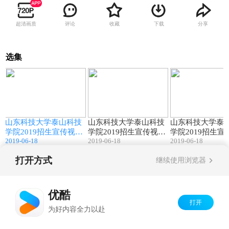
超清画质
评论
收藏
下载
分享
选集
1
02:24
01:43
山东科技大学泰山科技
山东科技大学泰山科技
山东科技大学泰
学院2019招生宣传视频
学院2019招生宣传视频
学院2019招生宣
2019-06-18
2019-06-18
2019-06-18
——伴你成长
——与你同行
——淬炼商学院
打开方式
继续使用浏览器
Copyright©
2026
优酷 youku.com
版权所有
京ICP备06050721号-1
优酷
打开
为好内容全力以赴