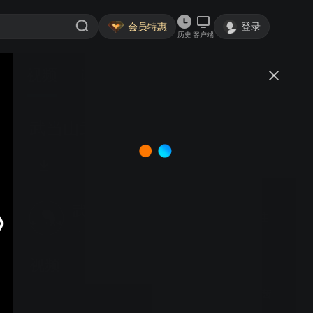
会员特惠
登录
历史
客户端
视频
讨论
武当山武术夏令营 段茜茜
武当山道家传统武术馆
关注
大鱼号认证作者·1797粉丝
视频
武当山武术夏令营 段茜茜