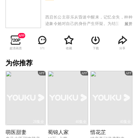
西启长公主容乐从昏迷中醒来，记忆全失，种种
迹象令她对自己的身份产生怀疑。为结盟北临，
展开
容乐奉命嫁给北临王子无忧，却被无忧拒婚。容
乐化名茶楼掌柜漫夭，秘密寻找秦家遗落的治世
奇书，和无忧不打不相识。不知其真实身份的无
超清画质
收藏
下载
分享
571
忧对漫夭心生爱慕。当找到奇书之时，王兄容齐
却要容乐嫁给北临大将军傅筹。容乐与傅筹达成
为你推荐
假结婚协议，无忧此时发现漫夭就是容乐。痛苦
中决心掌握自己命运的漫夭，却发现傅筹原来是
APP
APP
APP
无忧的亲兄弟，而她自己则是秦家遗于世的女儿
秦漫。容乐他们意识到，身处乱世，他们连自己
和亲人的幸福也护佑不了。最终容乐、无忧和傅
筹跳出小我，放下恩怨，在容齐的舍身相助下，
粉碎奸佞的阴谋，安定了朝局，他们也各自走向
新的人生。
28集全
40集全
40集全
萌医甜妻
蜀锦人家
惜花芷