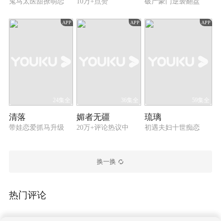
鬼马太医甜撩萌恋
10万+点赞
破产豪门逆袭翻盘
APP
APP
APP
24集全
36集全
59集全
清落
媚者无疆
琉璃
带娃恋爱抓马升级
20万+评论热议中
初遇夫妇十世痴恋
换一换
热门评论