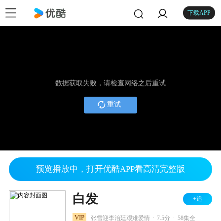
下载APP
数据获取失败，请检查网络之后重试
重试
预览播放中，打开优酷APP看高清完整版
白发
+追
.
.
VIP
张雪迎李治廷艰难爱情
7.5分
58集全