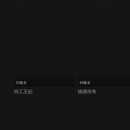
32集全
48集全
特工王妃
钱塘传奇