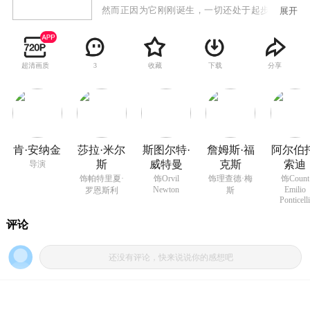
然而正因为它刚刚诞生，一切还处于起步阶段。
展开
英国《每日邮报》主编劳德·罗恩斯（罗伯特·莫利
饰）策划组织了一场从伦敦飞往巴黎的竞赛。而
这次竞赛的目的，就是为了彰显英国种族的优
超清画质
收藏
下载
分享
3
越。如果一切都按照预期发展，不出所料，他的
女婿理查德·梅斯（詹姆斯·福克斯 饰）将赢得比
赛。竞赛的新闻一经发出，就得到了来自世界各
地飞行器爱好者的踊跃报名。然而这场本该是冒
险者的比赛，却成为了一场争夺帕特里夏·罗恩斯
利（莎拉·米尔斯 饰）感情的竞赛。
肯·安纳金
莎拉·米尔
斯图尔特·
詹姆斯·福
阿尔伯托
斯
威特曼
克斯
索迪
导演
饰帕特里夏·
饰Orvil
饰理查德·梅
饰Count
Newton
Emilio
罗恩斯利
斯
Ponticell