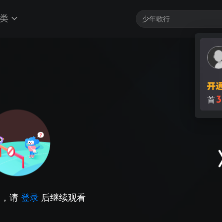
类
3
首
因，请
登录
后继续观看