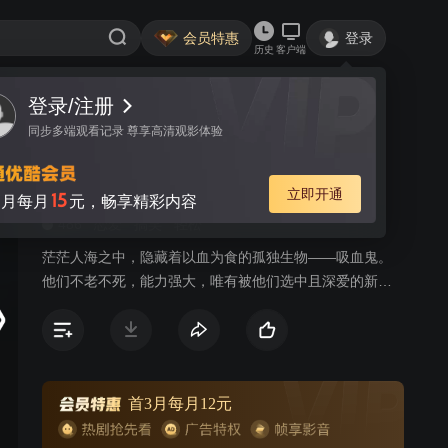
会员特惠
登录
历史
客户端
登录/注册
视频
讨论
70
同步多端观看记录 尊享高清观影体验
暗夜新娘
简介
立即开通
15
月每月
元，畅享精彩内容
486
恋爱
搞笑
轻松
茫茫人海之中，隐藏着以血为食的孤独生物——吸血鬼。
他们不老不死，能力强大，唯有被他们选中且深爱的新娘
能带给他们死亡。 21世纪的现代社会，尚婉婉在见客户的
途中被意外冲出的豪车撞了，昏迷时隐约听见有个声音在
喊自己新娘。在医院睁开眼，竟然有个大帅哥要强吻自
己，误会解除才知道对方是医生，刚才不过是要做检查。
放下心的她却不知向以轩其实是隐藏在人群中的吸血鬼，
首3月每月12元
认出了她是自己前世的准新娘，已将她视为自己的所有