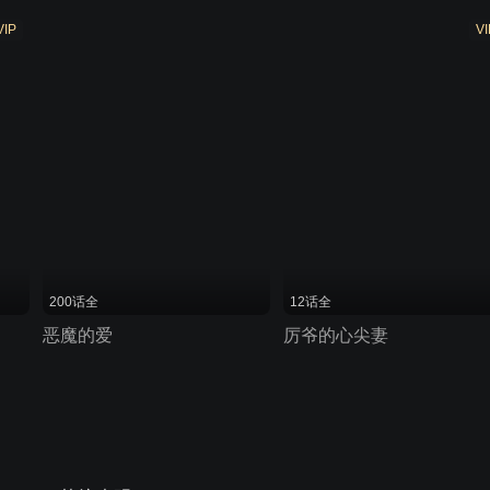
VIP
VI
200话全
12话全
恶魔的爱
厉爷的心尖妻