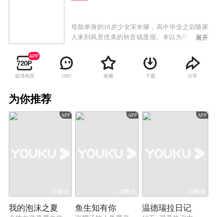
母胎单身的18岁少女宋米哆，高中毕业之后随家
人来到风景优美的秋音镇度假。本以为可以和家
展开
人、好友一起美美地度过假期，却总是被隔壁传
来的钢琴声吵得睡不着觉。趁着醉意，宋米哆从
自家阳台爬到邻居家去理论，没想到被酒精冲昏
超清画质
收藏
下载
分享
1083
了头脑，在邻居家睡了一夜，原来隔壁住的人是
钢琴家席颂。席颂因比赛压力过大，有严重的失
为你推荐
眠症状，只有宋米哆在的那个晚上，席颂难破天
荒地睡了个好觉。一直梦想成为言情小说家的宋
APP
APP
APP
米哆不慎丢失了一本记录素材的笔记本，辗转打
听到笔记本流落到席颂手中，正要去找席颂谈
判，而席颂却反过来以宋米哆打破了他家一个珍
贵的水晶杯为由，要求宋米哆陪他睡觉！宋米哆
牵挂自己的作品，只好答应。在互相试探的过程
中，两人开始互相理解，也各自融入了对方的生
活。
20集全
18集全
24集全
我的泡沫之夏
鱼生知有你
温德瑞拉日记