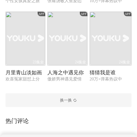
个性女孩真爱之旅
张耀汤敏人鱼爱恋
10万+弹幕热议中
APP
APP
APP
23集全
24集全
24集全
月里青山淡如画
人海之中遇见你
猜猜我是谁
欢喜冤家甜怼上分
傲娇男神遇见爱情
20万+弹幕热议中
换一换
热门评论