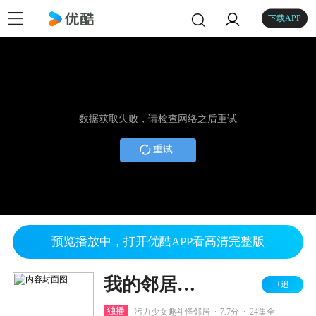
下载APP
数据获取失败，请检查网络之后重试
重试
预览播放中，打开优酷APP看高清完整版
我的邻居睡不着
+追
.
.
独播
污力少女趣斗怪邻居
7.7分
24集全