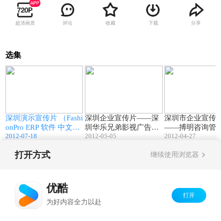
超清画质
评论
收藏
下载
分享
选集
2
05:18
01:07
i
深圳演示宣传片 （Fashi
深圳企业宣传片——深
深圳市企业宣传
onPro ERP 软件 中文
圳华乐兄弟影视广告有
——搏明咨询管
2012-07-18
2012-05-05
2012-04-27
件
版）—— 科进电脑软件
限公司宣传片
公司
开发（深圳）有限公司
打开方式
继续使用浏览器
Copyright©
2026
优酷 youku.com
版权所有
京ICP备06050721号-1
优酷
打开
为好内容全力以赴