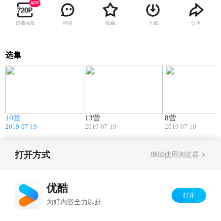
超清画质
评论
收藏
下载
分享
选集
6
07:53
05:07
节
10营
13营
8营
2019-07-19
2019-07-19
2019-07-19
打开方式
继续使用浏览器
Copyright©
2026
优酷 youku.com
版权所有
京ICP备06050721号-1
优酷
打开
为好内容全力以赴