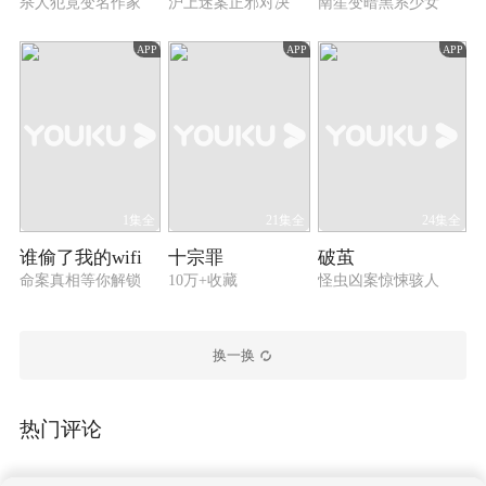
杀人犯竟变名作家
沪上迷案正邪对决
南笙变暗黑系少女
APP
APP
APP
1集全
21集全
24集全
谁偷了我的wifi
十宗罪
破茧
命案真相等你解锁
10万+收藏
怪虫凶案惊悚骇人
换一换
热门评论