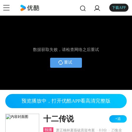
下载APP
数据获取失败，请检查网络之后重试
重试
预览播放中，打开优酷APP看高清完整版
十二传说
+追
.
.
独播
萧正楠林夏薇破悬疑奇案
8.0分
25集全