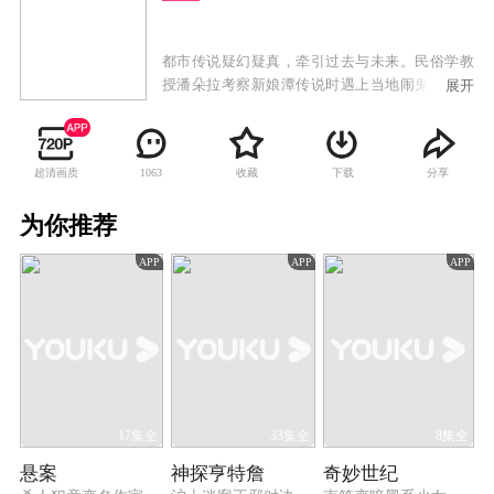
都市传说疑幻疑真，牵引过去与未来。民俗学教
授潘朵拉考察新娘潭传说时遇上当地闹鬼，她发
展开
现是有人利用传说犯案，跟记者傅子博查明真
相，揭开准新娘黄玉不为人知的身世。潘朵拉恩
师失踪七年，其子竟是傅子博，二人决定完成其
超清画质
收藏
下载
分享
1063
未完成的论文《香港都会传说》，考察期间竟遇
上与传说类同之案件，始觉恩师失踪并不寻常。
为你推荐
调查期间，潘朵拉与傅子博认识警察易铭贤，其
家族正是狐仙吸婴传说的主角，潘朵拉受托考察
APP
APP
APP
当年事，竟辗转查到母亲经营的当铺，此时傅子
博发现父亲尚在人间。
17集全
33集全
8集全
悬案
神探亨特詹
奇妙世纪