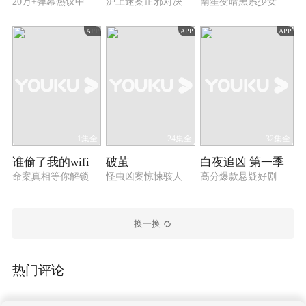
20万+弹幕热议中
沪上迷案正邪对决
南笙变暗黑系少女
APP
APP
APP
1集全
24集全
32集全
谁偷了我的wifi
破茧
白夜追凶 第一季
命案真相等你解锁
怪虫凶案惊悚骇人
高分爆款悬疑好剧
换一换
热门评论