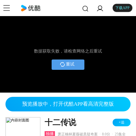
下载APP
数据获取失败，请检查网络之后重试
重试
预览播放中，打开优酷APP看高清完整版
十二传说
+追
.
.
独播
萧正楠林夏薇破悬疑奇案
8.0分
25集全