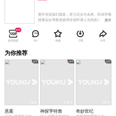
都市传说疑幻疑真，牵引过去与未来。民俗学教
授潘朵拉考察新娘潭传说时遇上当地闹鬼，她发
展开
现是有人利用传说犯案，跟记者傅子博查明真
相，揭开准新娘黄玉不为人知的身世。潘朵拉恩
师失踪七年，其子竟是傅子博，二人决定完成其
超清画质
收藏
下载
分享
903
未完成的论文《香港都会传说》，考察期间竟遇
上与传说类同之案件，始觉恩师失踪并不寻常。
为你推荐
调查期间，潘朵拉与傅子博认识警察易铭贤，其
家族正是狐仙吸婴传说的主角，潘朵拉受托考察
APP
APP
APP
当年事，竟辗转查到母亲经营的当铺，此时傅子
博发现父亲尚在人间。
17集全
33集全
8集全
悬案
神探亨特詹
奇妙世纪