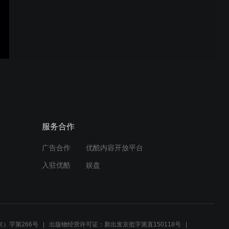
LYCRA_PEACEBIRD XFIT
Lycra CoolMax Store Video
Lycra CoolMax Video
服务合作
广告合作
优酷内容开放平台
入驻优酷
娱盘
lycra new hangtag video
）字第266号
出版物经营许可证：新出发京批字第直150118号