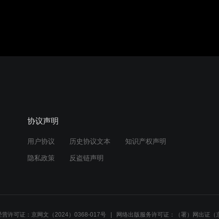
协议声明
用户协议
历史协议文本
知识产权声明
隐私政策
反盗链声明
营许可证：京网文（2024）0368-017号
网络出版服务许可证：（署）网出证（京