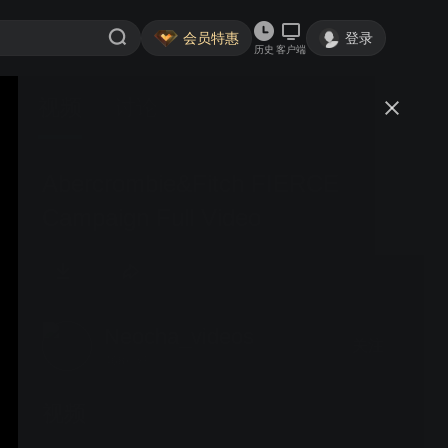
会员特惠
登录
历史
客户端
视频
讨论
Abercrombie&Fitch FIERCE
Campaign Full Video
Neocha_videos
关注
468粉丝
视频