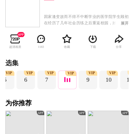
因家逢变故而不得不中断学业的医学院学生顾初
在经历了几年社会历练之后重返校园，她想要完
展开
成学业和自己最初的梦想。毕业实习期间，顾初
遇到了身为法医中心主检法医师的陆北辰，而陆
北辰的另一个身份是顾初已逝男友陆北深的双胞
超清画质
收藏
下载
分享
1183
胎哥哥。顾初带着复杂的情绪努力和陆北辰和平
相处，而陆北辰却耿耿于怀弟弟的死对顾初心怀
偏见。顾初与陆北辰在一起侦破一个又一个案件
选集
后逐渐放下心结，就在两人以为可以重新开始的
VIP
VIP
VIP
VIP
VIP
V
时候，兄弟亲情和两个家庭的矛盾却横亘在两人
VIP
5
6
7
9
10
11
面前。最终，正义战胜邪恶，爱感化一切，真相
让凶手无处遁形，两个人的爱情也修成正果。
为你推荐
APP
APP
APP