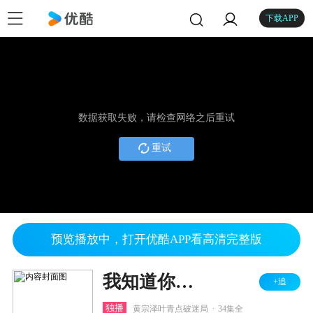
下载APP
数据获取失败，请检查网络之后重试
重试
预览播放中，打开优酷APP看高清完整版
我知道你的秘密
+追
.
独播
黄宗泽叶青点破迷局
34集全