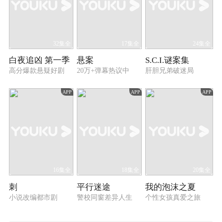
32集全
17集全
24集全
白夜追凶 第一季
悬案
S.C.I.谜案集
高分爆款悬疑好剧
20万+弹幕热议中
肝胆兄弟破迷局
APP
APP
APP
16集全
18集全
20集全
刺
平行迷途
我的泡沫之夏
小说改编都市剧
警校同窗差异人生
个性女孩真爱之旅