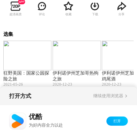
超清画质
评论
收藏
下载
分享
选集
00:30
01:47
狂野美国：国家公园探
伊利诺伊州芝加哥热狗
伊利诺伊州芝加
险之旅
之旅
鸡尾酒
2021-05-26
2020-12-23
2020-12-23
打开方式
继续使用浏览器
Copyright©
2026
优酷 youku.com
版权所有
京ICP备06050721号-1
优酷
打开
为好内容全力以赴