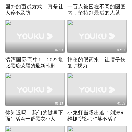
国外的面试方式，真是让
一百人被困在不同的圆圈
人猝不及防
内，坚持到最后的人就能
赢得50万美金
02:23
02:37
清潭国际高中1：2023堪
神秘的眼药水，让瞎子恢
比黑暗荣耀的最新韩剧
复了视力
01:13
01:09
你知道吗，我们的键盘下
小龙虾当场出逃！刘涛刘
面生活着一群黑衣小人。
维抓“溜达虾”笑不活了