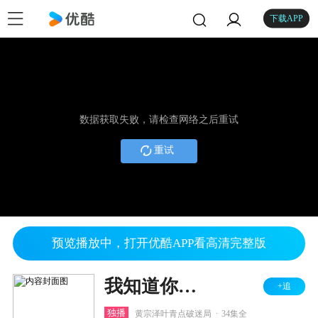
下载APP
数据获取失败，请检查网络之后重试
重试
预览播放中，打开优酷APP看高清完整版
我知道你的秘密
+追
.
独播
黄宗泽叶青点破迷局
34集全