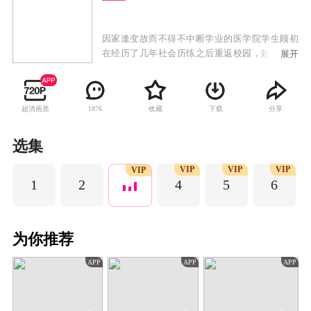
因家逢变故而不得不中断学业的医学院学生顾初
在经历了几年社会历练之后重返校园，她想要完
展开
成学业和自己最初的梦想。毕业实习期间，顾初
遇到了身为法医中心主检法医师的陆北辰，而陆
北辰的另一个身份是顾初已逝男友陆北深的双胞
超清画质
收藏
下载
分享
1876
胎哥哥。顾初带着复杂的情绪努力和陆北辰和平
相处，而陆北辰却耿耿于怀弟弟的死对顾初心怀
偏见。顾初与陆北辰在一起侦破一个又一个案件
选集
后逐渐放下心结，就在两人以为可以重新开始的
VIP
VIP
VIP
时候，兄弟亲情和两个家庭的矛盾却横亘在两人
VIP
1
2
4
5
6
面前。最终，正义战胜邪恶，爱感化一切，真相
让凶手无处遁形，两个人的爱情也修成正果。
为你推荐
APP
APP
APP