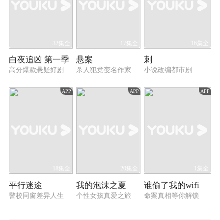
32集全
17集全
16集全
白夜追凶 第一季
悬案
刺
高分爆款悬疑好剧
杀人犯竟变名作家
小说改编都市剧
APP
APP
APP
18集全
20集全
1集全
平行迷途
我的泡沫之夏
谁偷了我的wifi
警校同窗差异人生
个性女孩真爱之旅
命案真相等你解锁