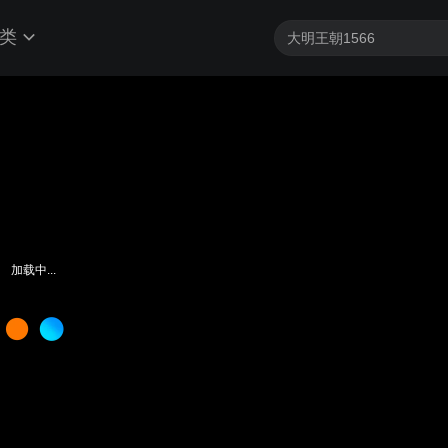
类
加载中...