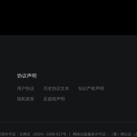
协议声明
用户协议
历史协议文本
知识产权声明
隐私政策
反盗链声明
营许可证：京网文（2024）0368-017号
网络出版服务许可证：（署）网出证（京