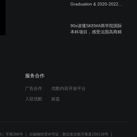
Graduation & 2020-2022
Launching
90s读懂SKEMA商学院国际
本科项目，感受法国高商精
英教学
SKEMA商学院全球7大校区
&发展中心：带你领略5大洲
风光
服务合作
广告合作
优酷内容开放平台
紧跟就业趋势—SKEMA市场
入驻优酷
娱盘
商业类4大专业太相似，傻
傻分不清楚？
SKEMA在校生分享：你与实
习&工作offer之间的距离，
）字第266号
出版物经营许可证：新出发京批字第直150118号