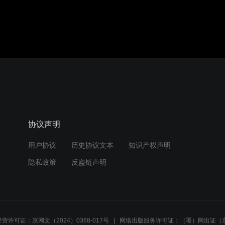
协议声明
用户协议
历史协议文本
知识产权声明
隐私政策
反盗链声明
营许可证：京网文（2024）0368-017号
网络出版服务许可证：（署）网出证（京