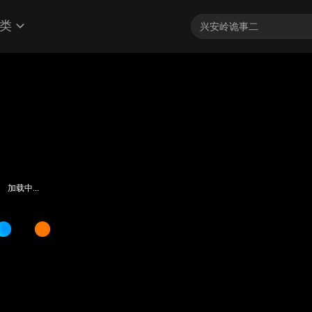
类
加载中...