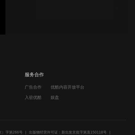
不负青春担使命 汗水擦
亮“财务蓝”——湖北省电力
装备有限公司陈媛媛
中南置业公司——尹雪蔓
中南公司——史敏
服务合作
广告合作
优酷内容开放平台
入驻优酷
娱盘
武黄高速
）字第266号
出版物经营许可证：新出发京批字第直150118号