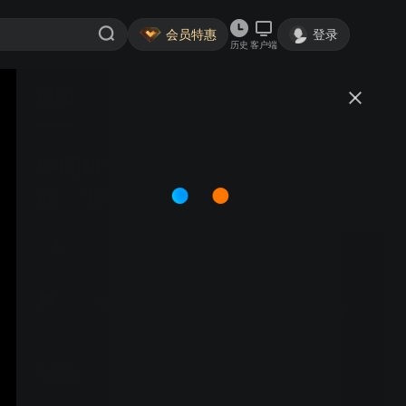
会员特惠
登录
历史
客户端
视频
讨论
中国科学院大学武汉存济口腔医
院：迎军运 送健康
优15071177837
关注
369粉丝
视频