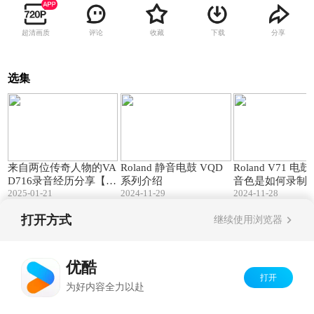
超清画质
评论
收藏
下载
分享
选集
06:56
09:26
来自两位传奇人物的VA
Roland 静音电鼓 VQD
Roland V71 电鼓
D716录音经历分享【美
系列介绍
音色是如何录制
2025-01-21
2024-11-29
2024-11-28
国唱片制作人Butch Vig
& Deftones乐队鼓手 Ab
打开方式
继续使用浏览器
e Cunningham】
Copyright©
2026
优酷 youku.com
版权所有
京ICP备06050721号-1
优酷
打开
为好内容全力以赴