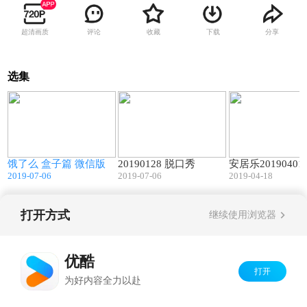
超清画质
评论
收藏
下载
分享
选集
3
00:54
05:51
饿了么 盒子篇 微信版
20190128 脱口秀
安居乐20190401
2019-07-06
2019-07-06
2019-04-18
打开方式
继续使用浏览器
Copyright©
2026
优酷 youku.com
版权所有
京ICP备06050721号-1
优酷
打开
为好内容全力以赴