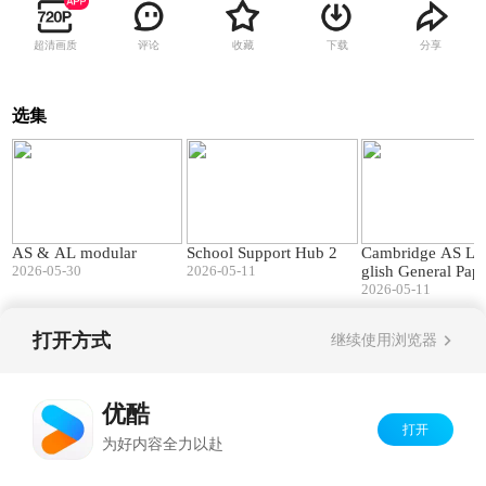
超清画质
评论
收藏
下载
分享
选集
40:07
01:45
AS & AL modular
School Support Hub 2
Cambridge AS Le
2026-05-30
2026-05-11
glish General Pap
t's changed
2026-05-11
打开方式
继续使用浏览器
Copyright©
2026
优酷 youku.com
版权所有
京ICP备06050721号-1
优酷
打开
为好内容全力以赴