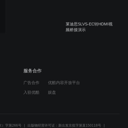
莱迪思SLVS-EC转HDMI视
频桥接演示
CertusPro-NX 5.4GeDP传
输演示
服务合作
广告合作
优酷内容开放平台
MIPI介绍、调试和demo展
入驻优酷
娱盘
示
单线传输解决方案
）字第266号
出版物经营许可证：新出发京批字第直150118号