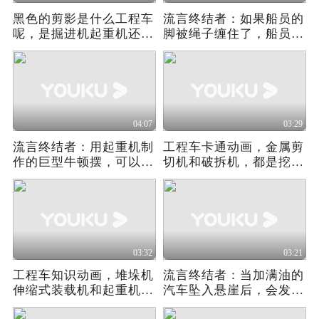
黑色的剪影是什么工程车
流言终结者：如果船员的
呢，是掘进机起重机还是
脚被绳子缠住了，船员会
原木装载机呢
被拽入海底吗
04:07
03:29
流言终结者：用起重机制
工程车卡通动画，金属剪
作的巨型牛顿摆，可以正
切机和破拆机，都是挖掘
常摆动起来吗
机吗
03:32
03:21
工程车知识动画，堆垛机
流言终结者：当加满油的
伸缩式装载机和起重机，
汽车坠入悬崖后，会发生
是同一种工程车吗
爆炸吗