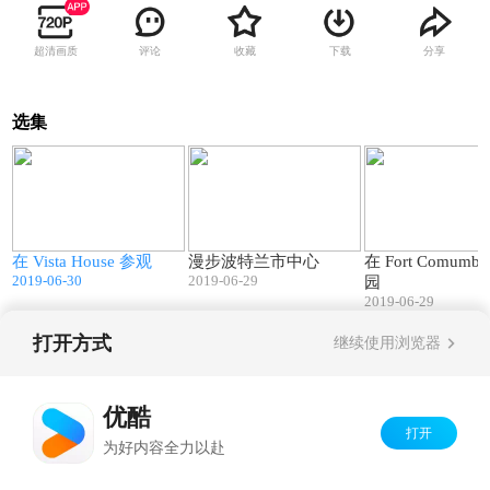
超清画质
评论
收藏
下载
分享
选集
8
07:41
10:49
之
在 Vista House 参观
漫步波特兰市中心
在 Fort Comumbi
2019-06-30
2019-06-29
园
2019-06-29
打开方式
继续使用浏览器
Copyright©
2026
优酷 youku.com
版权所有
京ICP备06050721号-1
优酷
打开
为好内容全力以赴