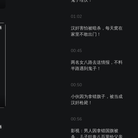
鬼子埋伏！
01:02
播
汉奸害怕被暗杀，每天窝在
家里不敢出门！
00:45
两名女八路去送情报，不料
半路遇到鬼子！
00:50
小伙因为拿错旗子，被当成
汉奸枪毙！
00:56
播
影视：男人因拿错国旗被
杀，儿子狂奔八百里给父亲