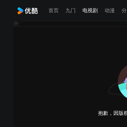
首页
九门
电视剧
动漫
分
抱歉，因版