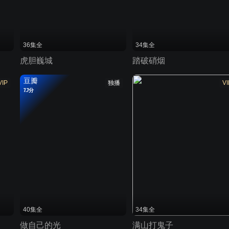
36集全
34集全
虎胆巍城
踏破硝烟
豆瓣
VIP
独播
VI
7.7分
40集全
34集全
做自己的光
满山打鬼子