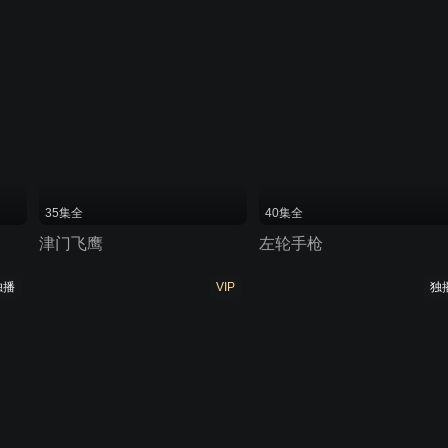
35集全
40集全
津门飞鹰
左轮手枪
独播
VIP
独