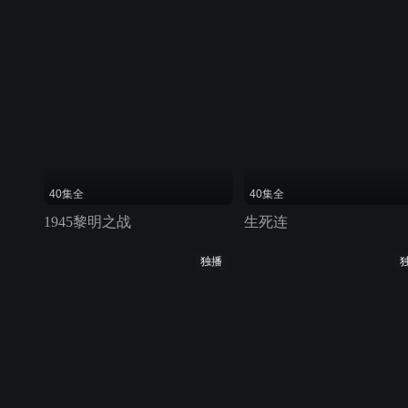
40集全
40集全
1945黎明之战
生死连
独播