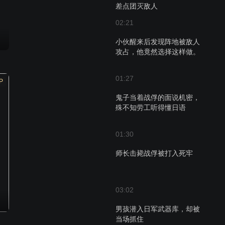
差点团灭敌人
02:21
小伙醒来后发现阵地被敌人
攻占，他竟然选择这样做。
01:27
P
鬼子当着战俘的面说机密，
殊不知劳工听得懂日语
01:30
师长击毙战俘被打入死牢
03:02
男孩潜入日军武器库，却被
当场抓住