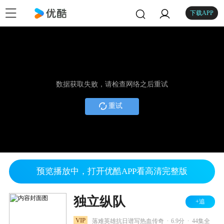
下载APP
数据获取失败，请检查网络之后重试
重试
预览播放中，打开优酷APP看高清完整版
独立纵队
+追
.
.
VIP
落难英雄抗日谱写热血传奇
6.9分
44集全