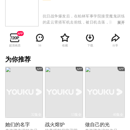
抗日战争爆发后，在柏林军事学院接受魔鬼训练
的孟云霄搭军机去前线，被日机击落，落在了凤
展开
凰山。他临危不惧，反而当上了“大当家”，把凤
凰山的土匪改造成为一支抗日劲旅。凤凰山原女
匪首火凤凰对孟云霄渐生爱意，同时八路军的文
超清画质
收藏
下载
分享
56
化教员李姝蔚也被孟云霄多次相救，渐生好感。
孟云霄同晋绥军师长郭万铭在多次交手后形成亦
为你推荐
敌亦友的关系，在强大的敌人面前，两人摒弃前
嫌，共御外侮。孟云霄逐步向八路军靠拢，将凤
APP
APP
APP
凰山的军队改编为“八路军太行山抗日纵队”，和
日军展开了最后的生死较量，最终迎来了抗日战
争的胜利。
32集全
13集全
40集全
她们的名字
战火熔炉
做自己的光