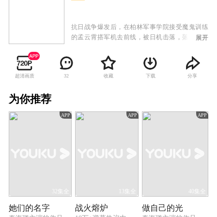
抗日战争爆发后，在柏林军事学院接受魔鬼训练
的孟云霄搭军机去前线，被日机击落，落在了凤
展开
凰山。他临危不惧，反而当上了“大当家”，把凤
凰山的土匪改造成为一支抗日劲旅。凤凰山原女
匪首火凤凰对孟云霄渐生爱意，同时八路军的文
超清画质
收藏
下载
分享
32
化教员李姝蔚也被孟云霄多次相救，渐生好感。
孟云霄同晋绥军师长郭万铭在多次交手后形成亦
为你推荐
敌亦友的关系，在强大的敌人面前，两人摒弃前
嫌，共御外侮。孟云霄逐步向八路军靠拢，将凤
APP
APP
APP
凰山的军队改编为“八路军太行山抗日纵队”，和
日军展开了最后的生死较量，最终迎来了抗日战
争的胜利。
32集全
13集全
40集全
她们的名字
战火熔炉
做自己的光