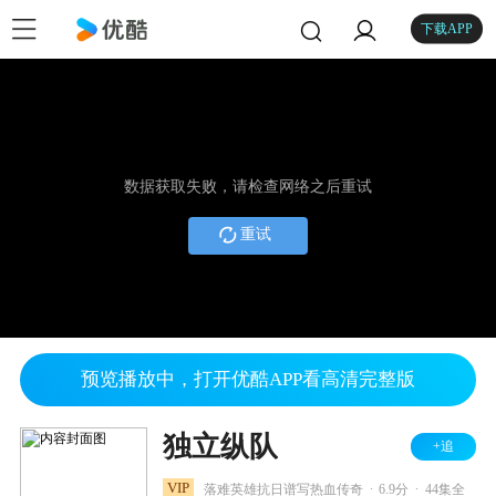
下载APP
数据获取失败，请检查网络之后重试
重试
预览播放中，打开优酷APP看高清完整版
独立纵队
+追
.
.
VIP
落难英雄抗日谱写热血传奇
6.9分
44集全