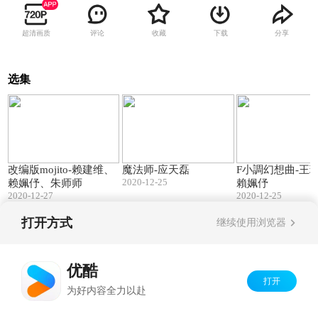
超清画质
评论
收藏
下载
分享
选集
04:02
01:19
改编版mojito-赖建维、
魔法师-应天磊
F小調幻想曲-王
2020-12-25
赖姵伃、朱师师
賴姵伃
2020-12-27
2020-12-25
打开方式
继续使用浏览器
Copyright©
2026
优酷 youku.com
版权所有
京ICP备06050721号-1
优酷
打开
为好内容全力以赴