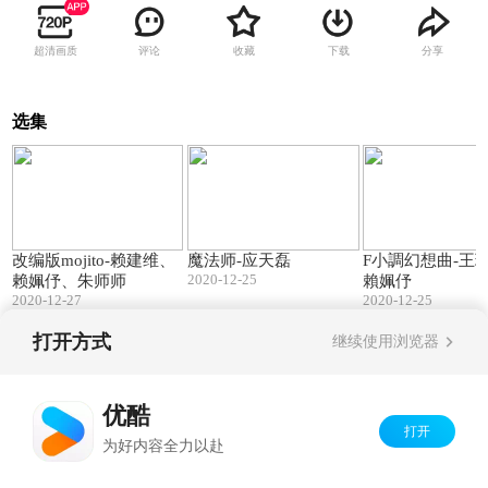
超清画质
评论
收藏
下载
分享
选集
04:02
01:19
改编版mojito-赖建维、
魔法师-应天磊
F小調幻想曲-王
2020-12-25
赖姵伃、朱师师
賴姵伃
2020-12-27
2020-12-25
打开方式
继续使用浏览器
Copyright©
2026
优酷 youku.com
版权所有
京ICP备06050721号-1
优酷
打开
为好内容全力以赴