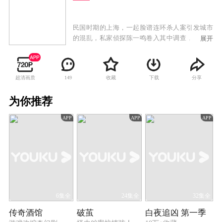
民国时期的上海，一起脸谱连环杀人案引发城市
的混乱，私家侦探陈一鸣卷入其中调查，并因此
展开
结识巡捕局长之子张天笑和海归美女姚菲，三人
组成侦探团破获此案，陈一鸣却发现案件背后似
乎还隐藏着更神秘的阴谋。在三人协作破获诸多
超清画质
收藏
下载
分享
149
案件的过程中，彼此之间的情谊逐渐加深。在揭
开一个个真相的同时，陈一鸣的身世谜团也逐渐
为你推荐
浮出水面。在收到神秘匿名信后，陈一鸣等人前
去“日落别墅”参加晚宴，不料却因此陷入一场杀
APP
APP
APP
戮之中。陈一鸣与罪犯不断斗智斗勇，却惊觉真
正的幕后黑手早已伪装在自己身边，为报弑父之
仇酝酿着复仇计划。在愤怒、背叛、谎言的多重
裹挟中，深藏其中的真相终将现世……
6集全
24集全
32集全
传奇酒馆
破茧
白夜追凶 第一季