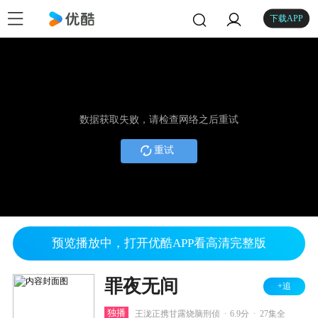
下载APP
数据获取失败，请检查网络之后重试
重试
预览播放中，打开优酷APP看高清完整版
罪夜无间
+追
.
.
独播
王泷正携甘露烧脑刑侦
6.9分
27集全