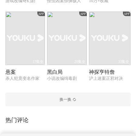
游戏改编奇幻剧
怪虫凶案惊悚骇人
10万+收藏
APP
APP
APP
17集全
20集全
33集全
悬案
黑白局
神探亨特詹
杀人犯竟变名作家
小说改编缉毒剧
沪上迷案正邪对决
换一换
热门评论