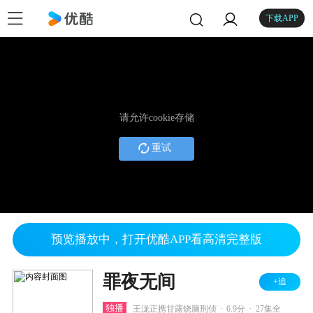
下载APP
请允许cookie存储
重试
预览播放中，打开优酷APP看高清完整版
罪夜无间
+追
.
.
独播
王泷正携甘露烧脑刑侦
6.9分
27集全