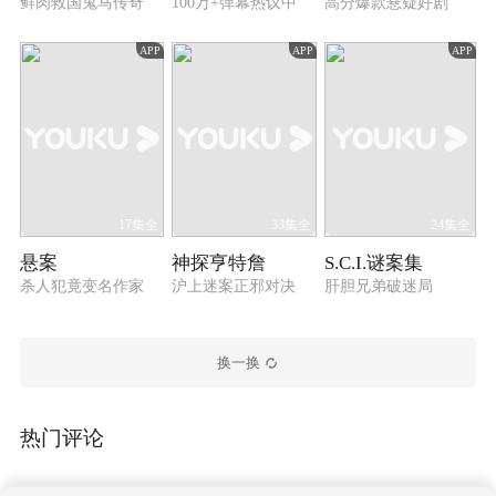
鲜肉救国鬼马传奇
100万+弹幕热议中
高分爆款悬疑好剧
APP
APP
APP
17集全
33集全
24集全
悬案
神探亨特詹
S.C.I.谜案集
杀人犯竟变名作家
沪上迷案正邪对决
肝胆兄弟破迷局
换一换
热门评论