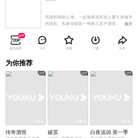
民国时期的上海，一起脸谱连环杀人案引发城市
的混乱，私家侦探陈一鸣卷入其中调查，并因此
展开
结识巡捕局长之子张天笑和海归美女姚菲，三人
组成侦探团破获此案，陈一鸣却发现案件背后似
乎还隐藏着更神秘的阴谋。在三人协作破获诸多
超清画质
收藏
下载
分享
210
案件的过程中，彼此之间的情谊逐渐加深。在揭
开一个个真相的同时，陈一鸣的身世谜团也逐渐
为你推荐
浮出水面。在收到神秘匿名信后，陈一鸣等人前
去“日落别墅”参加晚宴，不料却因此陷入一场杀
APP
APP
APP
戮之中。陈一鸣与罪犯不断斗智斗勇，却惊觉真
正的幕后黑手早已伪装在自己身边，为报弑父之
仇酝酿着复仇计划。在愤怒、背叛、谎言的多重
裹挟中，深藏其中的真相终将现世……
6集全
24集全
32集全
传奇酒馆
破茧
白夜追凶 第一季