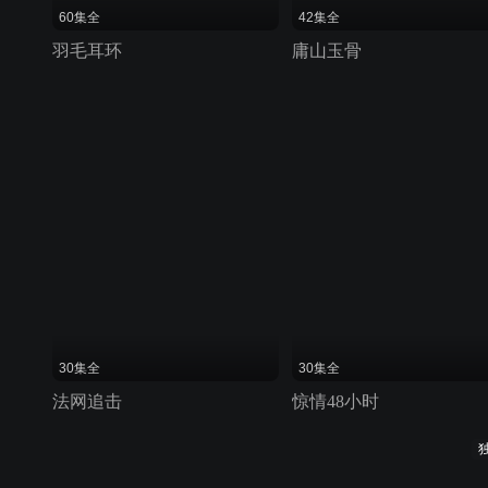
60集全
42集全
羽毛耳环
庸山玉骨
30集全
30集全
法网追击
惊情48小时