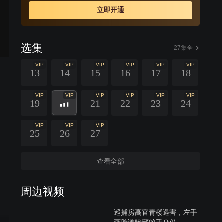
中。陈一鸣与罪犯不断斗智斗勇，却惊觉真正的幕后黑手
立即开通
早已伪装在自己身边，为报弑父之仇酝酿着复仇计划。在
愤怒、背叛、谎言的多重裹挟中，深藏其中的真相终将现
世……
选集
27集全
VIP
VIP
VIP
VIP
VIP
VIP
13
14
15
16
17
18
VIP
VIP
VIP
VIP
VIP
VIP
19
21
22
23
24
VIP
VIP
VIP
25
26
27
查看全部
周边视频
巡捕房高官青楼遇害，左手