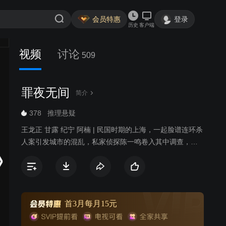
会员特惠
登录
历史
客户端
视频
讨论
509
罪夜无间
简介
378
推理悬疑
王龙正 甘露 纪宁 阿楠 | 民国时期的上海，一起脸谱连环杀
人案引发城市的混乱，私家侦探陈一鸣卷入其中调查，并
因此结识巡捕局长之子张天笑和海归美女姚菲，三人组成
侦探团破获此案，陈一鸣却发现案件背后似乎还隐藏着更
神秘的阴谋。在三人协作破获诸多案件的过程中，彼此之
间的情谊逐渐加深。在揭开一个个真相的同时，陈一鸣的
身世谜团也逐渐浮出水面。在收到神秘匿名信后，陈一鸣
首3月每月15元
等人前去“日落别墅”参加晚宴，不料却因此陷入一场杀戮之