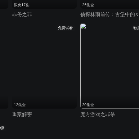
限免17集
25集全
非份之罪
侦
免费试看
独
12集全
20集全
重案解密
魔方游戏之罪杀
独播