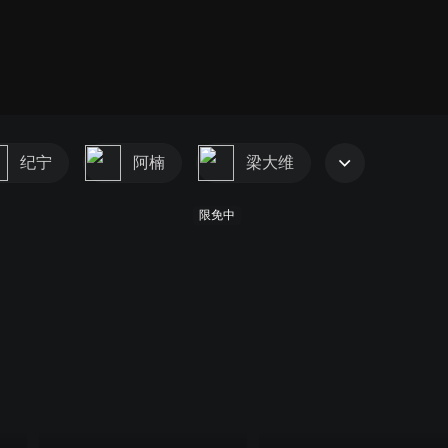
纪宁
阿楠
梁大维
限免中