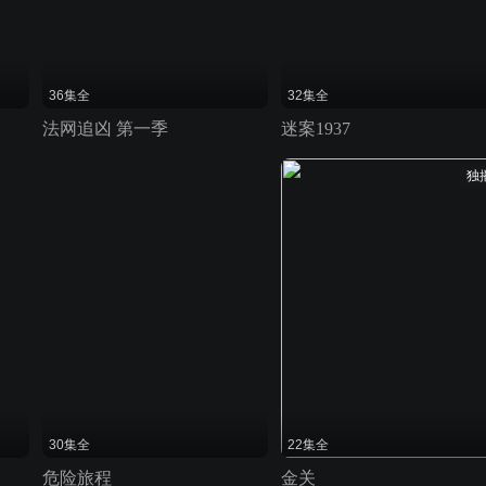
36集全
32集全
法网追凶 第一季
迷案1937
独
30集全
22集全
危险旅程
金关