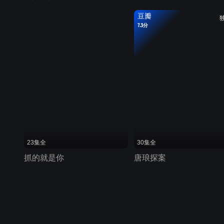
豆瓣
7.3分
23集全
30集全
抓的就是你
唐琅探案