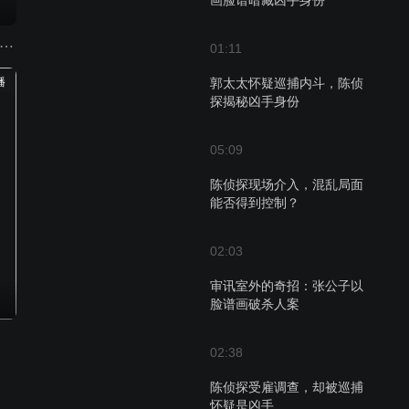
画脸谱暗藏凶手身份
探林雨前传：古堡中的X杀人事件
01:11
播
郭太太怀疑巡捕内斗，陈侦
探揭秘凶手身份
05:09
陈侦探现场介入，混乱局面
能否得到控制？
02:03
审讯室外的奇招：张公子以
脸谱画破杀人案
02:38
陈侦探受雇调查，却被巡捕
怀疑是凶手