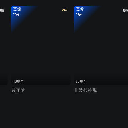
豆瓣
豆瓣
独播
VIP
独
7.0分
7.9分
43集全
25集全
昙花梦
非常检控观