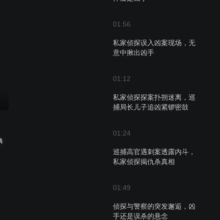
01:56
私家侦探误入凶案现场，无
意中揪出凶手
01:12
私家侦探探案扑朔迷离，巡
捕局长儿子追凶紧锣密鼓
01:24
典
巡捕高官遇刺案透露内斗，
私家侦探揭仇杀真相
01:49
侦探与警察的突发邂逅，凶
手还是误杀的悬念