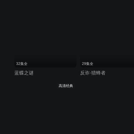
32集全
29集全
蓝蝶之谜
反诈·猎蜂者
高清经典