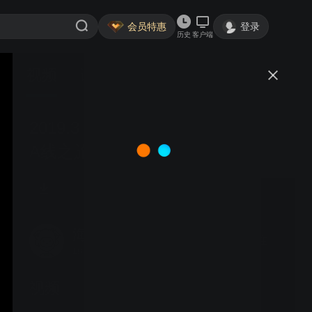
会员特惠
登录
历史
客户端
视频
讨论
2019.3 马帮户外~烟花三月下江南
A线之旅视频
海画2015
关注
18粉丝
视频