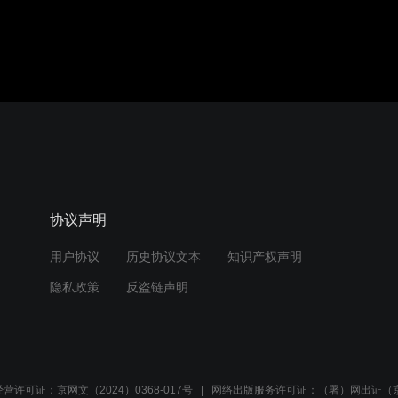
协议声明
用户协议
历史协议文本
知识产权声明
隐私政策
反盗链声明
营许可证：京网文（2024）0368-017号
网络出版服务许可证：（署）网出证（京