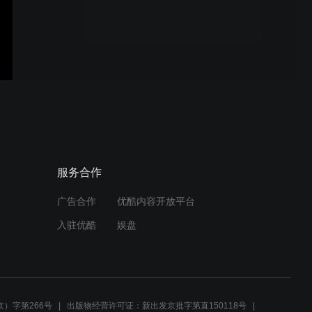
2019.11马帮户外~巴蜀-鄂
西环线游视频
2019.10 马帮户外~醉美川
西之旅视频
2019.7 马帮户外~夏季新疆
服务合作
之旅视频
广告合作
优酷内容开放平台
入驻优酷
娱盘
2019.7 马帮户外~贵州全景
深度游视频
）字第266号
出版物经营许可证：新出发京批字第直150118号