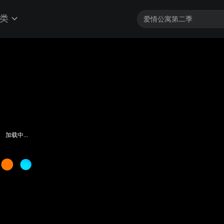
类
加载中...