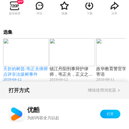
超清画质
评论
收藏
下载
分享
选集
7
11:07
16:25
夭折的树苗-韦正夫律师
镇江丹阳刑事辩护律
政华教育警官学
点评非法拔树事件
师，韦正夫，正义之夫
寄语
2019-04-12
2019-04-12
2016-09-11
匡扶正义
打开方式
继续使用浏览器
Copyright©
2026
优酷 youku.com
版权所有
京ICP备06050721号-1
优酷
打开
为好内容全力以赴