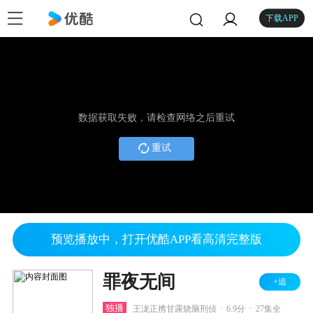
下载APP
数据获取失败，请检查网络之后重试
重试
预览播放中，打开优酷APP看高清完整版
罪夜无间
+追
.
.
独播
王泷正携甘露烧脑刑侦
6.9分
27集全