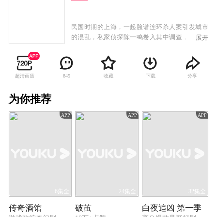
民国时期的上海，一起脸谱连环杀人案引发城市
的混乱，私家侦探陈一鸣卷入其中调查，并因此
展开
结识巡捕局长之子张天笑和海归美女姚菲，三人
组成侦探团破获此案，陈一鸣却发现案件背后似
乎还隐藏着更神秘的阴谋。在三人协作破获诸多
超清画质
收藏
下载
分享
845
案件的过程中，彼此之间的情谊逐渐加深。在揭
开一个个真相的同时，陈一鸣的身世谜团也逐渐
为你推荐
浮出水面。在收到神秘匿名信后，陈一鸣等人前
去“日落别墅”参加晚宴，不料却因此陷入一场杀
APP
APP
APP
戮之中。陈一鸣与罪犯不断斗智斗勇，却惊觉真
正的幕后黑手早已伪装在自己身边，为报弑父之
仇酝酿着复仇计划。在愤怒、背叛、谎言的多重
裹挟中，深藏其中的真相终将现世……
6集全
24集全
32集全
传奇酒馆
破茧
白夜追凶 第一季