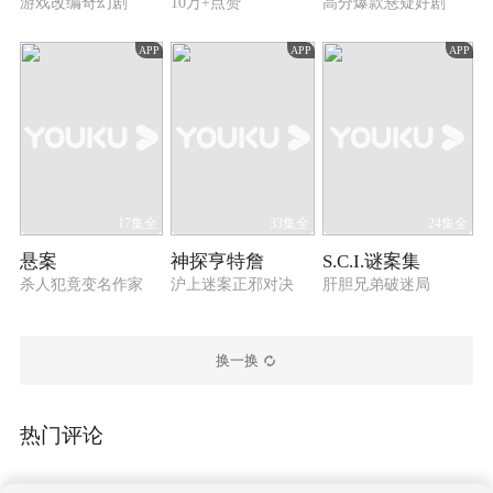
游戏改编奇幻剧
10万+点赞
高分爆款悬疑好剧
APP
APP
APP
17集全
33集全
24集全
悬案
神探亨特詹
S.C.I.谜案集
杀人犯竟变名作家
沪上迷案正邪对决
肝胆兄弟破迷局
换一换
热门评论