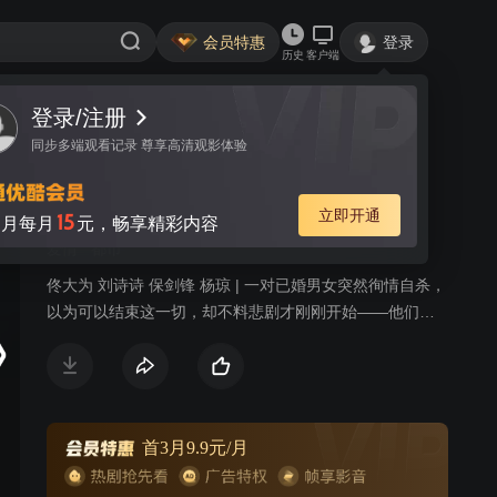
会员特惠
登录
历史
客户端
登录/注册
视频
讨论
21
同步多端观看记录 尊享高清观影体验
如果可以这样爱 DVD版
简介
立即开通
15
月每月
元，畅享精彩内容
爱情
都市
佟大为 刘诗诗 保剑锋 杨琼 | 一对已婚男女突然徇情自杀，
以为可以结束这一切，却不料悲剧才刚刚开始——他们的
爱人，耿墨池和白考儿，同时在葬礼上邂逅。面对同样的
背叛他们同时选择报复但又同时爱上彼此，注定饱受打击
和折磨。然而他们想真心拥有彼此时，老天已不给他们机
会，耿墨池身患不治之症注定要离去，而这时候白考儿亡
夫的哥哥祁树礼出现了，纠结在两个男人之间，最终一个
首3月9.9元/月
走向婚礼，一个走向葬礼。