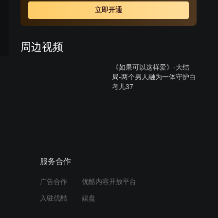
立即开通
周边视频
《如果可以这样爱》-大结
局-两个男人融为一体守护白
考儿37
01:33
《如果可以这样爱》佟大为
和白考儿终于和好啦36
01:32
服务合作
《如果可以这样爱》刘诗诗
广告合作
优酷内容开放平台
抱住保剑锋，不料保剑锋却
吓呆了！35
入驻优酷
娱盘
01:28