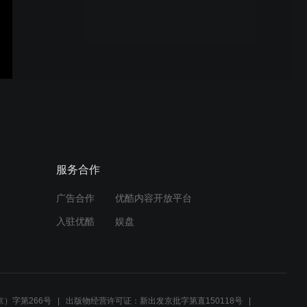
trio helios 2
trio helios 1
Frieda - Freedom
服务合作
广告合作
优酷内容开放平台
入驻优酷
娱盘
《尼诺》预告片 NINO
Trailer
）字第266号
出版物经营许可证：新出发京批字第直150118号