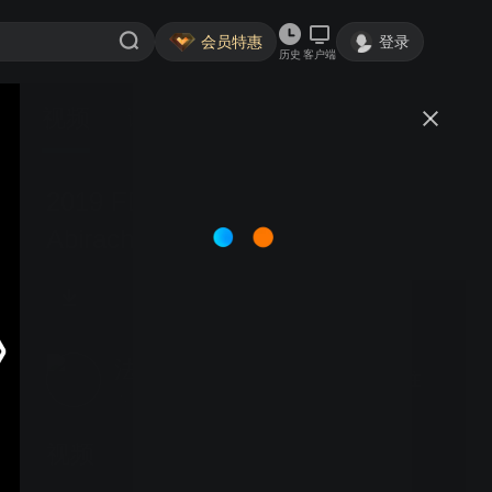
会员特惠
登录
历史
客户端
视频
讨论
2019 FDB - Mouton de Zeina
Abirached
法国文化网
关注
大鱼号认证作者·1668粉丝
视频