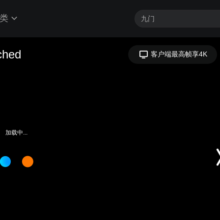
类
加载中...