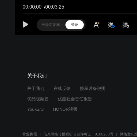
关于我们
关于我们
在线反馈
帧享设备说明
优酷视频云
优酷社会责任报告
Youku.tv
HONOR视频
营业执照
信息网络传播视听节目许可证：0108283号
网络文化经