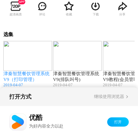
超清画质
评论
收藏
下载
分享
选集
4
25:07
09:44
津秦智慧餐饮管理系统
津秦智慧餐饮管理系统
津秦智慧餐饮管
V9（打印管理）
V9(排队叫号)
V9教程(会员管理
2019-04-07
2019-04-07
2019-04-07
打开方式
继续使用浏览器
Copyright©
2026
优酷 youku.com
版权所有
京ICP备06050721号-1
优酷
打开
为好内容全力以赴