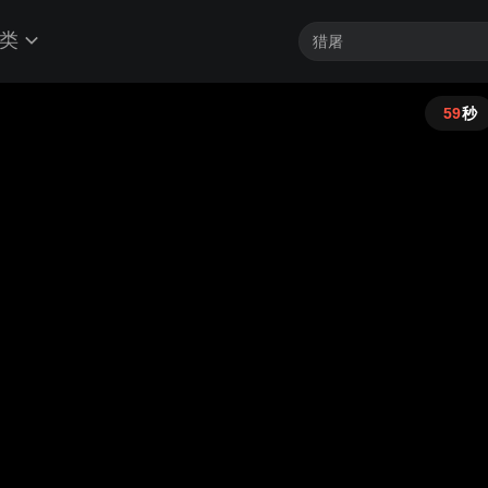
类
59
秒