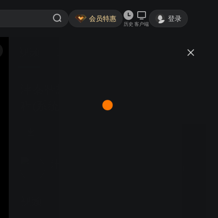
会员特惠
登录
历史
客户端
视频
讨论
津秦智慧餐饮管理系统V9培训教
程(系统维护)
津秦智慧系统
关注
3粉丝
视频