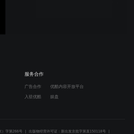
津秦云客专家会员系统库存
管理.avi
津秦云客专家会员系统（美
业版）预约管理(美业版有此
功能，其它版本无).avi
津秦云客专家会员系统(棋牌
服务合作
场馆版)场地管理(场馆版专
用，其它版无此功能).avi
广告合作
优酷内容开放平台
入驻优酷
娱盘
津秦云客专家会员系统商品
套餐.avi
）字第266号
出版物经营许可证：新出发京批字第直150118号